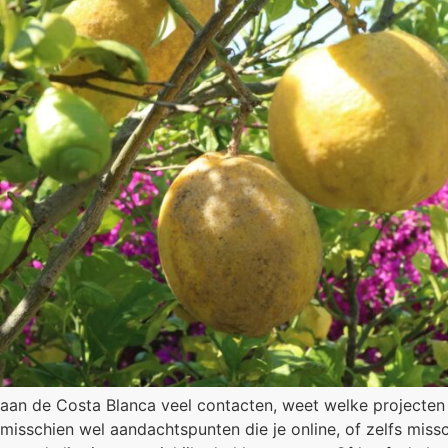
aan de Costa Blanca veel contacten, weet welke projecten 
misschien wel aandachtspunten die je online, of zelfs mis