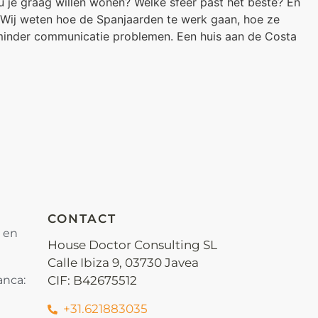
zou je graag willen wonen? Welke sfeer past het beste? En
. Wij weten hoe de Spanjaarden te werk gaan, hoe ze
minder communicatie problemen. Een huis aan de Costa
CONTACT
s en
House Doctor Consulting SL
Calle Ibiza 9, 03730 Javea
anca:
CIF: B42675512
+31.621883035