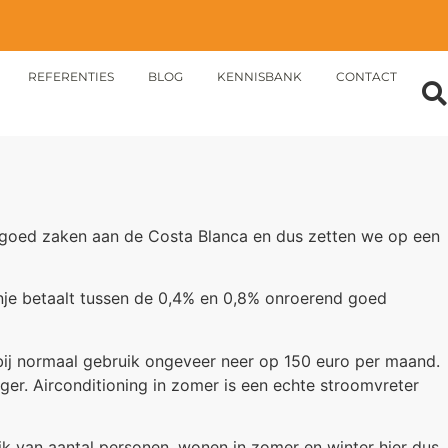
REFERENTIES
BLOG
KENNISBANK
CONTACT
 goed zaken aan de Costa Blanca en dus zetten we op een
nje betaalt tussen de 0,4% en 0,8% onroerend goed
t bij normaal gebruik ongeveer neer op 150 euro per maand.
ager. Airconditioning in zomer is een echte stroomvreter
jk van aantal personen, wonen in zomer en winter hier dus