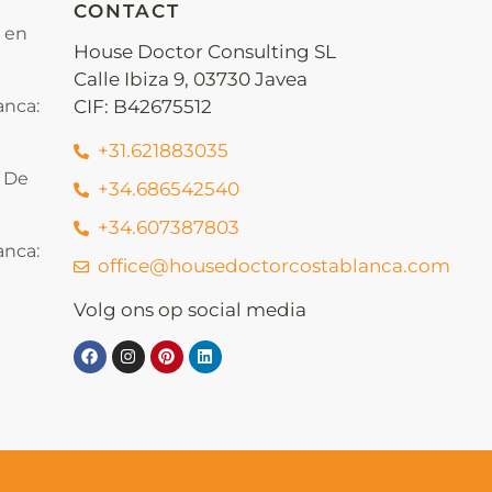
CONTACT
s en
House Doctor Consulting SL
Calle Ibiza 9, 03730 Javea
anca:
CIF: B42675512
+31.621883035
: De
+34.686542540
+34.607387803
anca:
office@housedoctorcostablanca.com
Volg ons op social media