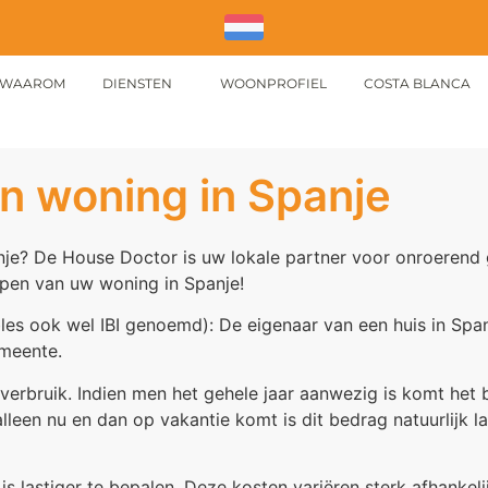
WAAROM
DIENSTEN
WOONPROFIEL
COSTA BLANCA
n woning in Spanje
nje? De House Doctor is uw lokale partner voor onroerend
kopen van uw woning in Spanje!
es ook wel IBI genoemd): De eigenaar van een huis in Spa
emeente.
uw verbruik. Indien men het gehele jaar aanwezig is komt he
lleen nu en dan op vakantie komt is dit bedrag natuurlijk l
 lastiger te bepalen. Deze kosten variëren sterk afhankeli