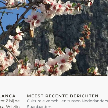
LANCA
MEEST RECENTE BERICHTEN
ot Z bij de
Culturele verschillen tussen Nederlander
. Wij zijn
Spanjaarden: