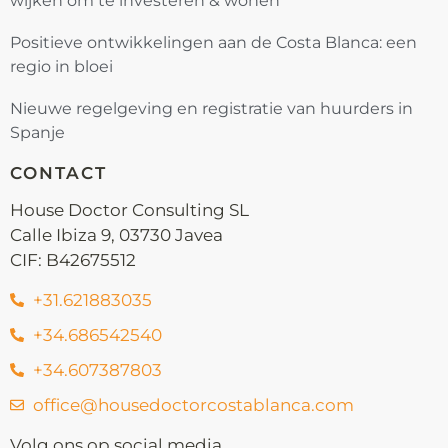
wijken om te investeren & wonen
Positieve ontwikkelingen aan de Costa Blanca: een
regio in bloei
Nieuwe regelgeving en registratie van huurders in
Spanje
CONTACT
House Doctor Consulting SL
Calle Ibiza 9, 03730 Javea
CIF: B42675512
+31.621883035
+34.686542540
+34.607387803
office@housedoctorcostablanca.com
Volg ons op social media