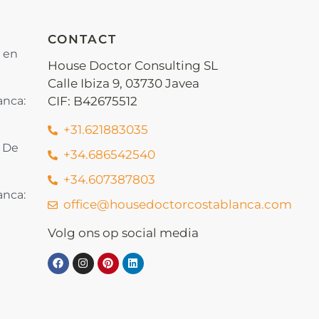
CONTACT
s en
House Doctor Consulting SL
Calle Ibiza 9, 03730 Javea
anca:
CIF: B42675512
+31.621883035
: De
+34.686542540
+34.607387803
anca:
office@housedoctorcostablanca.com
Volg ons op social media