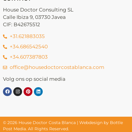
House Doctor Consulting SL
Calle Ibiza 9, 03730 Javea
CIF: B42675512
+31.621883035
+34.686542540
+34.607387803
office@housedoctorcostablanca.com
Volg ons op social media
© 2026 House Doctor Costa Blanca | Webdesign by Bottle
Post Media. All Rights Reserved.