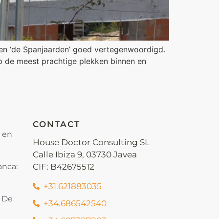
ren ‘de Spanjaarden’ goed vertegenwoordigd.
op de meest prachtige plekken binnen en
CONTACT
s en
House Doctor Consulting SL
Calle Ibiza 9, 03730 Javea
anca:
CIF: B42675512
+31.621883035
: De
+34.686542540