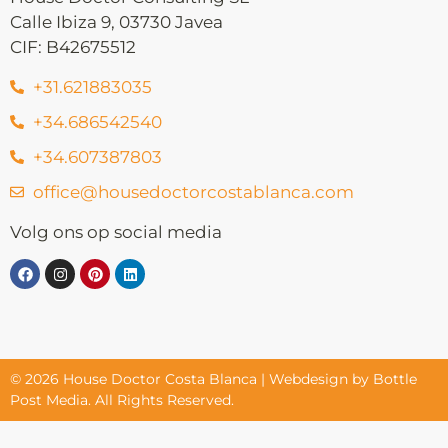
Calle Ibiza 9, 03730 Javea
CIF: B42675512
+31.621883035
+34.686542540
+34.607387803
office@housedoctorcostablanca.com
Volg ons op social media
© 2026 House Doctor Costa Blanca | Webdesign by Bottle
Post Media. All Rights Reserved.